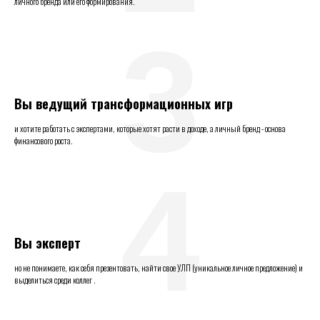
личного бренда или его формирования.
3
Вы ведущий трансформационных игр
и хотите работать с экспертами, которые хотят расти в доходе, а личный бренд - основа
финансового роста.
4
Вы эксперт
но не понимаете, как себя презентовать, найти свое УЛП (уникальное личное предложение) и
выделиться среди коллег .