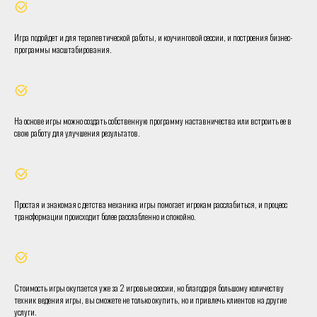
Игра подойдет и для терапевтической работы, и коучинговой сессии, и построения бизнес-
программы масштабирования.
На основе игры можно создать собственную программу наставничества или встроить ее в
свою работу для улучшения результатов.
Простая и знакомая с детства механика игры помогает игрокам расслабиться, и процесс
трансформации происходит более расслабленно и спокойно.
Стоимость игры окупается уже за 2 игровые сессии, но благодаря большому количеству
техник ведения игры, вы сможете не только окупить, но и привлечь клиентов на другие
услуги.