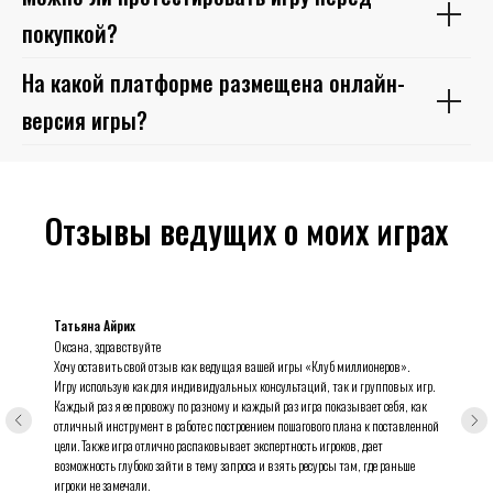
покупкой?
На какой платформе размещена онлайн-
версия игры?
Отзывы ведущих о моих играх
Татьяна Айрих
Оксана, здравствуйте
Хочу оставить свой отзыв как ведущая вашей игры «Клуб миллионеров».
Игру использую как для индивидуальных консультаций, так и групповых игр.
Каждый раз я ее провожу по разному и каждый раз игра показывает себя, как
отличный инструмент в работе с построением пошагового плана к поставленной
цели. Также игра отлично распаковывает экспертность игроков, дает
возможность глубоко зайти в тему запроса и взять ресурсы там, где раньше
игроки не замечали.