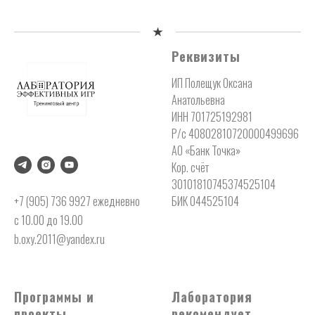
Реквизиты
ИП Полещук Оксана
Анатольевна
ИНН 701725192981
Р/с 40802810720000499696
АО «Банк Точка»
Кор. счёт
30101810745374525104
+7 (905) 736 9927 ежедневно
БИК 044525104
с 10.00 до 19.00
b.oxy.2011@yandex.ru
Программы и
Лаборатория
проекты
рекомендует