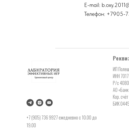
E-mail: b.oxy.2011
Телефон: +7905-
Рекви
ИП Полещ
ИНН 701
Р/с 408
АО «Банк
Кор. счё
БИК 044
+7 (905) 736 9927 ежедневно с 10.00 до
19.00