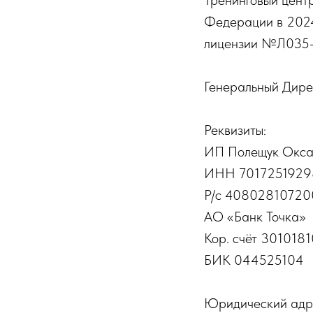
Тренинговый цент
Федерации в 2024
лицензии №Л035-0
Генеральный Дире
Реквизиты:
ИП Полещук Окса
ИНН 7017251929
Р/с 4080281072
АО «Банк Точка»
Кор. счёт 301018
БИК 044525104
Юридический адрес