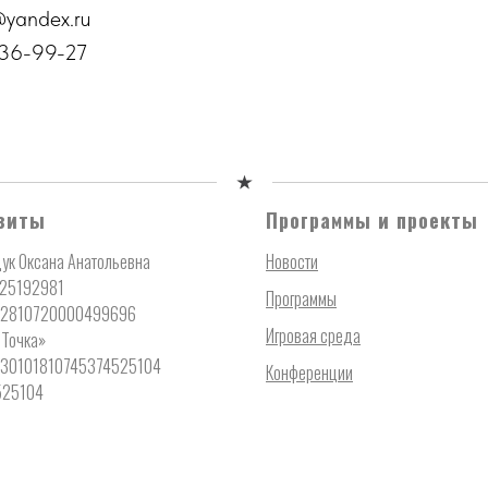
@yandex.ru
736-99-27
зиты
Программы и проекты
ук Оксана Анатольевна
Новости
725192981
Программы
02810720000499696
Игровая среда
 Точка»
т 30101810745374525104
Конференции
525104