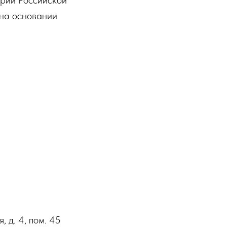
ории Российской
 на основании
 д. 4, пом. 45