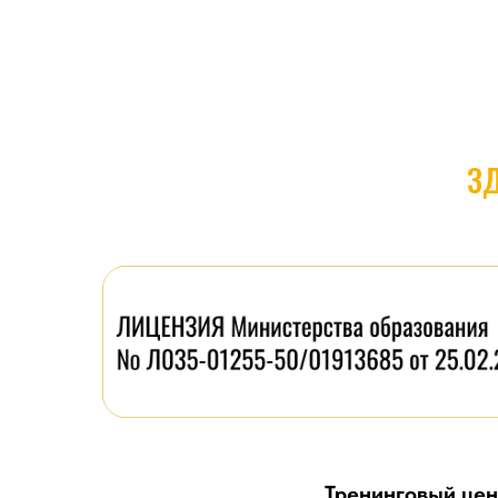
З
Тренинговый це