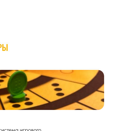
РЫ
система игрового