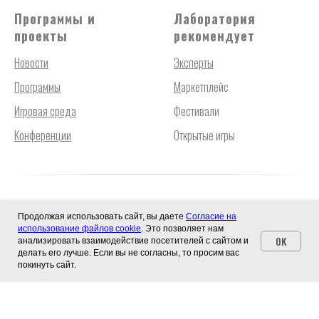
Программы и
Лаборатория
проекты
рекомендует
Новости
Эксперты
Программы
М
аркетплейс
Игровая среда
Фестивали
Конференции
Открытые игры
Продолжая использовать сайт, вы даете
Согласие на
© 2026 Лаборатория эффективных игр
использование файлов cookie
. Это позволяет нам
OK
анализировать взаимодействие посетителей с сайтом и
Согласие на обработку cookies
делать его лучше. Если вы не согласны, то просим вас
Договор-оферта
покинуть сайт.
Согласие на получение рекламных материалов
Политика конфиденциальности и обработки персональных данных