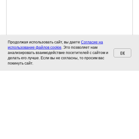
Продолжая использовать сайт, вы даете
Согласие на
использование файлов cookie
. Это позволяет нам
OK
анализировать взаимодействие посетителей с сайтом и
делать его лучше. Если вы не согласны, то просим вас
покинуть сайт.
ERROR:The Catalog is configured for another domain