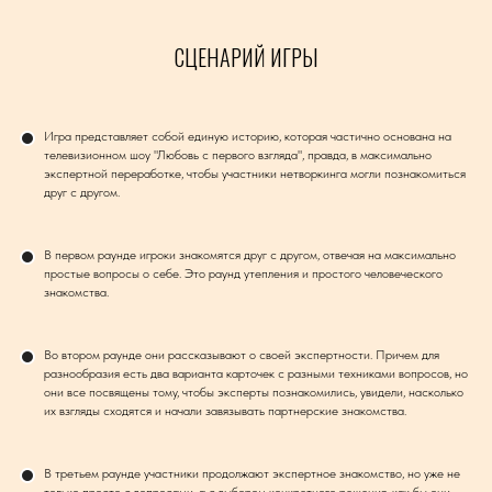
СЦЕНАРИЙ ИГРЫ
Игра представляет собой единую историю, которая частично основана на
телевизионном шоу "Любовь с первого взгляда", правда, в максимально
экспертной переработке, чтобы участники нетворкинга могли познакомиться
друг с другом.
В первом раунде игроки знакомятся друг с другом, отвечая на максимально
простые вопросы о себе. Это раунд утепления и простого человеческого
знакомства.
Во втором раунде они рассказывают о своей экспертности. Причем для
разнообразия есть два варианта карточек с разными техниками вопросов, но
они все посвящены тому, чтобы эксперты познакомились, увидели, насколько
их взгляды сходятся и начали завязывать партнерские знакомства.
В третьем раунде участники продолжают экспертное знакомство, но уже не