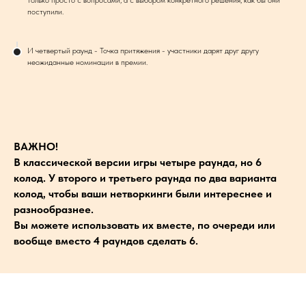
только просто с вопросами, а с выбором конкретного решения, как бы они
поступили.
И четвертый раунд - Точка притяжения - участники дарят друг другу
неожиданные номинации в премии.
ВАЖНО!
В классической версии игры четыре раунда, но 6
колод. У второго и третьего раунда по два варианта
колод, чтобы ваши нетворкинги были интереснее и
разнообразнее.
Вы можете использовать их вместе, по очереди или
вообще вместо 4 раундов сделать 6.