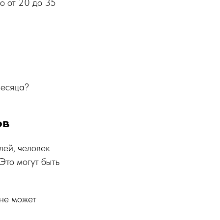
о от 20 до 35
месяца?
ов
лей, человек
 Это могут быть
 не может