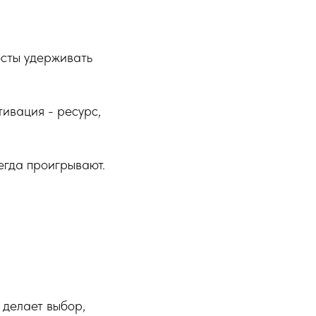
осты удерживать
тивация - ресурс,
егда проигрывают.
к делает выбор,