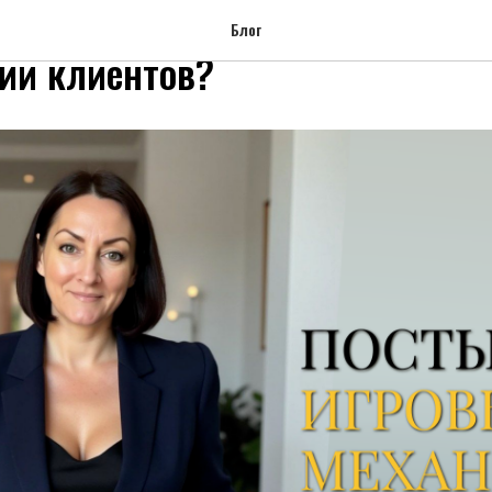
 игровые механики? Что выиг
Блог
ии клиентов?