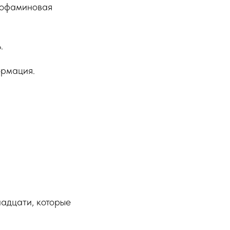
 дофаминовая
.
ормация.
надцати, которые